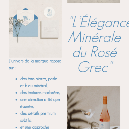
"L’Éléganc
Minérale
du Rosé
L’univers de la marque repose
Grec"
sur :
des tons pierre, perle
et bleu minéral,
des textures marbrées,
une direction artistique
épurée,
des détails premium
subtils,
et une approche