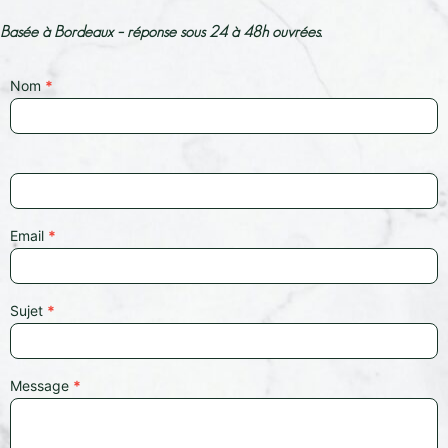
Basée à Bordeaux – réponse sous 24 à 48h ouvrées.
Nom
*
Contact
Us
Email
*
Sujet
*
Message
*