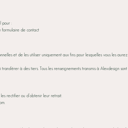
l pour :
 formulaire de contact
nelles et de les utiliser uniquement aux fins pour lesquelles vous les aur
ni transférer à des tiers. Tous les renseignements transmis à Alexdesign so
s rectifier ou d’obtenir leur retrait.
om.